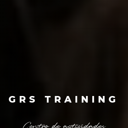
GRS TRAINING
C
e
n
t
r
o
d
e
a
c
t
i
v
i
d
a
d
e
s