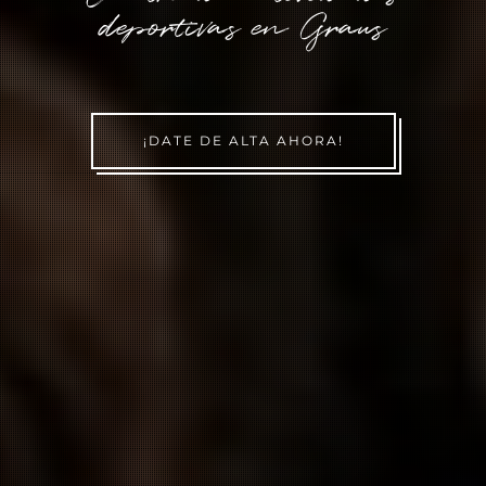
d
e
p
o
r
t
i
v
a
s
e
n
G
r
a
u
s
¡DATE DE ALTA AHORA!